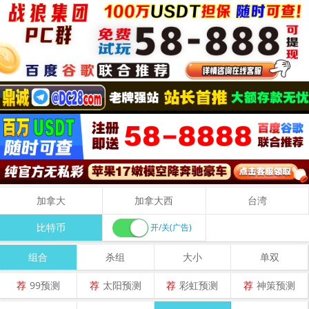
加拿大
加拿大西
台湾
比特币
开/关(广告)
组合
杀组
大小
单双
荐
99预测
荐
太阳预测
荐
彩虹预测
荐
神策预测