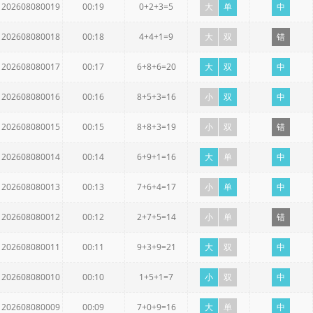
202608080019
00:19
0+2+3=5
大
单
中
202608080018
00:18
4+4+1=9
大
双
错
202608080017
00:17
6+8+6=20
大
双
中
202608080016
00:16
8+5+3=16
小
双
中
202608080015
00:15
8+8+3=19
小
双
错
202608080014
00:14
6+9+1=16
大
单
中
202608080013
00:13
7+6+4=17
小
单
中
202608080012
00:12
2+7+5=14
小
单
错
202608080011
00:11
9+3+9=21
大
双
中
202608080010
00:10
1+5+1=7
小
双
中
202608080009
00:09
7+0+9=16
大
单
中