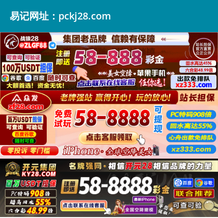
易记网址：pckj28.com