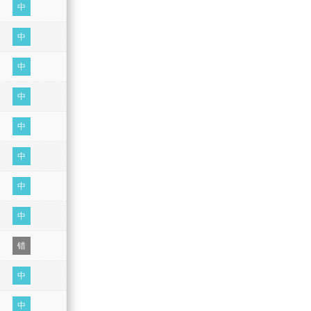
中
中
中
中
中
中
中
中
错
中
中