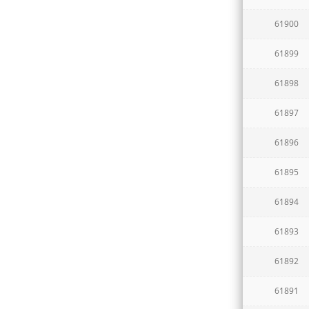
61900
61899
61898
61897
61896
61895
61894
61893
61892
61891