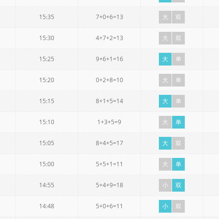
15:35
7+0+6=13
大
双
15:30
4+7+2=13
大
双
15:25
9+6+1=16
大
单
15:20
0+2+8=10
大
单
15:15
8+1+5=14
大
单
15:10
1+3+5=9
大
单
15:05
8+4+5=17
大
双
15:00
5+5+1=11
大
单
14:55
5+4+9=18
小
双
14:48
5+0+6=11
小
双