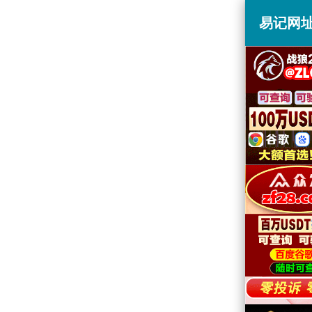
易记网址：