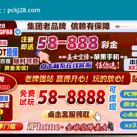
pckj28.com