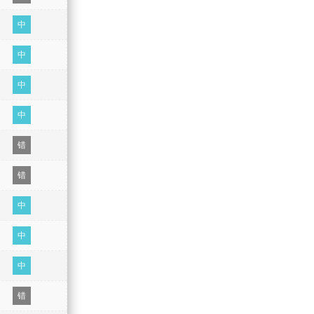
中
中
中
中
错
错
中
中
中
错