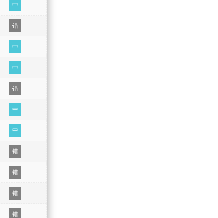
中
错
中
中
错
中
中
错
错
错
错