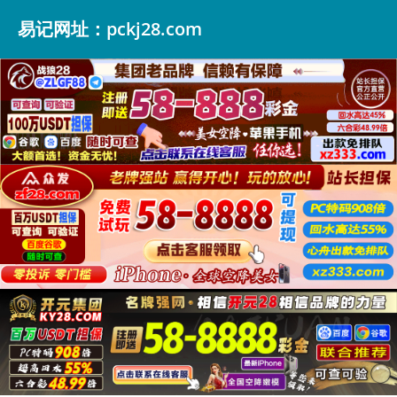
易记网址：pckj28.com